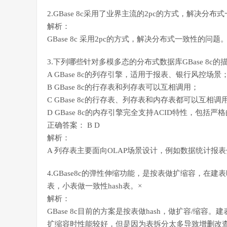
2.GBase 8c采用了业界主流的2pc的方式，解决分
解析：
GBase 8c 采用2pc的方式，解决分布式一致性的问题
3.下列哪些针对多模多态的分布式数据库GBase 8c
A GBase 8c的列存引擎，适用于报表、银行风控场景
B GBase 8c的行存表和列存表可以互相调用；
C GBase 8c的行存表、列存表和内存表都可以互相调
D GBase 8c的内存引擎完全支持ACID特性，包括
正确答案： B D
解析：
A 列存表主要面向OLAP场景设计，例如数据统计报
4.GBase8c的弹性伸缩功能，是按表做扩缩容，在建
表，小表做一致性hash表。×
解析：
GBase 8c目前的方案是按表做hash，做扩容/缩容
扩缩容时性能较好，但是因为表拆分太多导致增删改查都