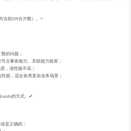
n为当前DN分片数）。×
扩展的问题；
跨节点事务能力、关联能力较差；
的场景，读性能不高；
性与高性能，适合各类复杂业务场景；
放在undo的方式。✔
的描述是正确的：