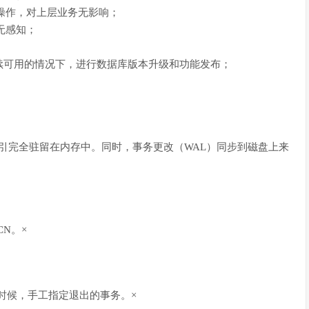
容的操作，对上层业务无影响；
用无感知；
务持续可用的情况下，进行数据库版本升级和功能发布；
索引完全驻留在内存中。同时，事务更改（WAL）同步到磁盘上来
CN。×
锁的时候，手工指定退出的事务。×