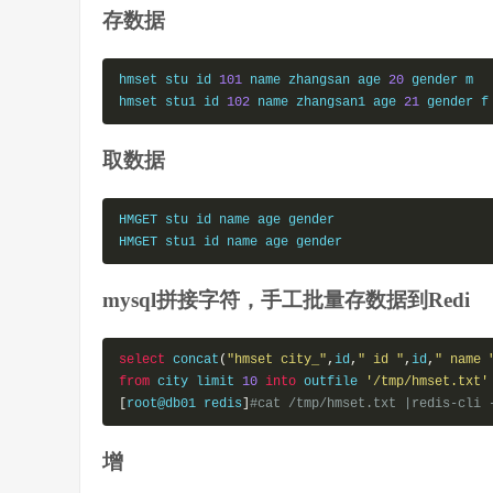
存数据
hmset stu id 
101
 name zhangsan age 
20
 gender m

hmset stu1 id 
102
 name zhangsan1 age 
21
 gender f
取数据
HMGET stu id name age gender

HMGET stu1 id name age gender
mysql拼接字符，手工批量存数据到Redi
select
 concat
(
"hmset city_"
,
id
,
" id "
,
id
,
" name 
from
 city limit 
10
into
 outfile 
'/tmp/hmset.txt'
[
root@db01 redis
]
#cat /tmp/hmset.txt |redis-cli 
增