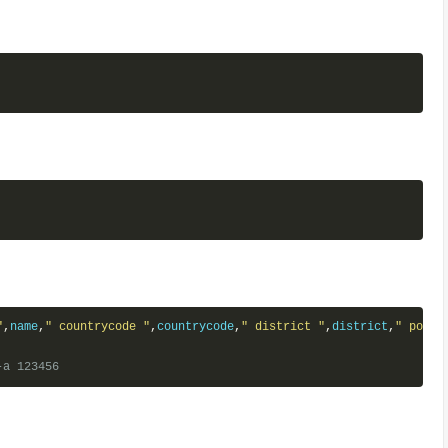
"
,
name
,
" countrycode "
,
countrycode
,
" district "
,
district
,
" popul
-a 123456