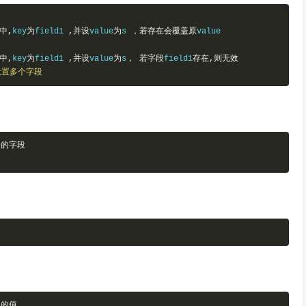
中,
key
为
field1 
,并设
value
为
s 
，若存在会覆盖原
value

中,
key
为
field1 
,并设
value
为
s
，
若字段
field1
存在,则无效
性设置多个字段
 
的字段
 
的值