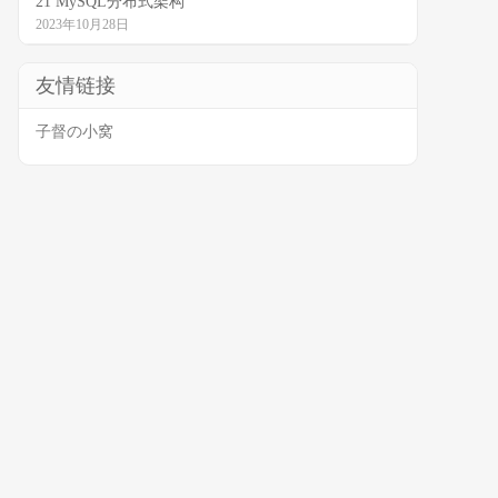
21 MySQL分布式架构
2023年10月28日
友情链接
子督の小窝
ation "
,
population
)