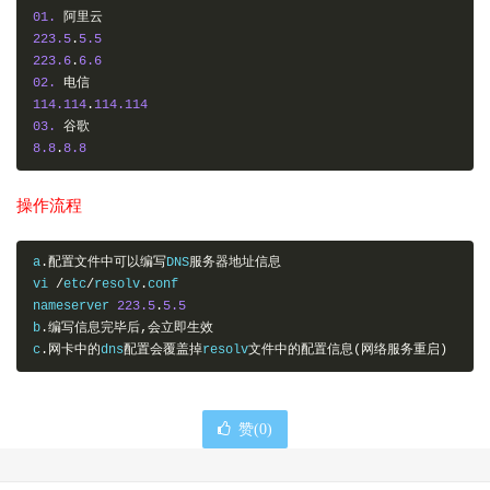
01.
阿里云
223.5
.
5.5
223.6
.
6.6
02.
电信
114.114
.
114.114
03.
谷歌
8.8
.
8.8
操作流程
a
.配置文件中可以编写
DNS
服务器地址信息
vi 
/
etc
/
resolv
.
conf

nameserver 
223.5
.
5.5
b
.编写信息完毕后,会立即生效
c
.网卡中的
dns
配置会覆盖掉
resolv
文件中的配置信息(网络服务重启)
赞(
0
)