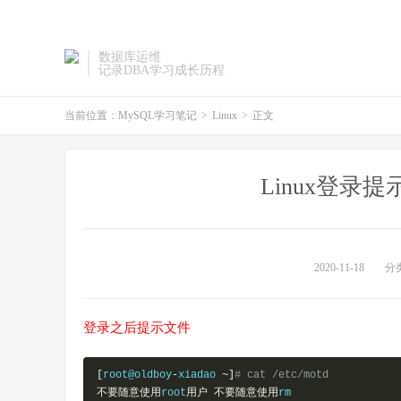
数据库运维
记录DBA学习成长历程
当前位置：
MySQL学习笔记
>
Linux
>
正文
Linux登录提示
2020-11-18
分
登录之后提示文件
[
root@oldboy
-
xiadao 
~]
# cat /etc/motd 
不要随意使用
root
用户
不要随意使用
rm