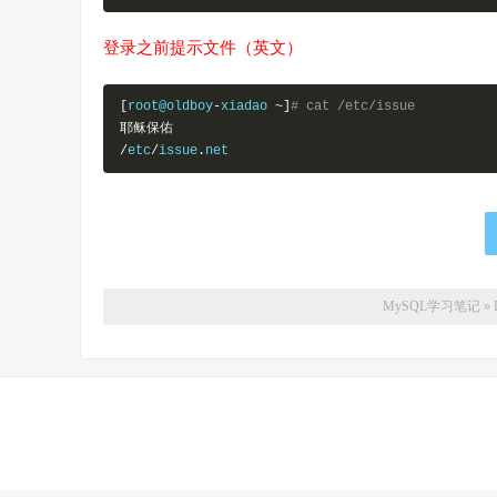
登录之前提示文件（英文）
[
root@oldboy
-
xiadao 
~]
# cat /etc/issue
耶稣保佑
/
etc
/
issue
.
net
MySQL学习笔记
»