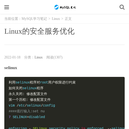
当前位置：
MySQL学习笔记
>
Linux
>
正文
Linux的安全服务优化
2022-01-18
分类：
Linux
阅读(1307)
selinux
利用
selinux
程序对
root
用户权限进行约束
如何关闭
selinux
程序
永久关闭:
修改配置文件
第一个历程:
修改配置文件
vim 
/
etc
/
selinux
/
####底行输入:set nu 
7
 SELINUX
=
disabled

enforcing 
-
SELinux
 security policy 
is
 enforced
.
--
selinux
安