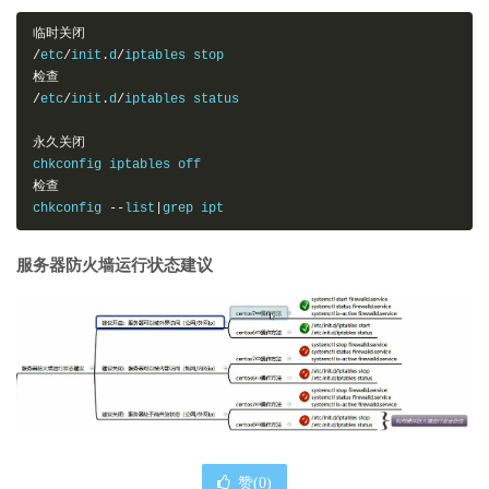
临时关闭
/
etc
/
init
.
d
/
检查
/
etc
/
init
.
d
/
iptables status

永久关闭
检查
chkconfig 
--
list
|
grep ipt
服务器防火墙运行状态建议
赞(
0
)