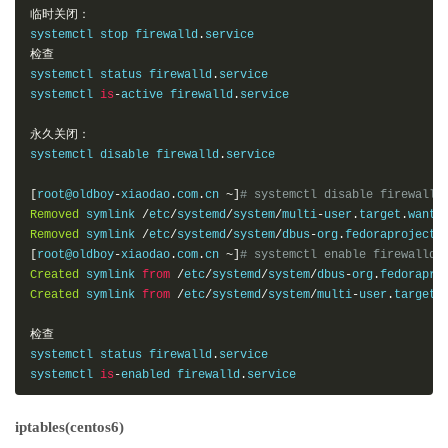
临时关闭：
systemctl stop firewalld
.
检查
systemctl status firewalld
.
service

systemctl 
is
-
active firewalld
.
service

永久关闭：
systemctl disable firewalld
.
service

[
root@oldboy
-
xiaodao
.
com
.
cn 
~]
# systemctl disable firewalld
Removed
 symlink 
/
etc
/
systemd
/
system
/
multi
-
user
.
target
.
wants
Removed
 symlink 
/
etc
/
systemd
/
system
/
dbus
-
org
.
fedoraproject
.
[
root@oldboy
-
xiaodao
.
com
.
cn 
~]
# systemctl enable firewalld.
Created
 symlink 
from
/
etc
/
systemd
/
system
/
dbus
-
org
.
fedorapro
Created
 symlink 
from
/
etc
/
systemd
/
system
/
multi
-
user
.
target
.
检查
systemctl status firewalld
.
service

systemctl 
is
-
enabled firewalld
.
service
iptables(centos6)