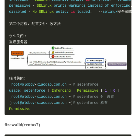
permissive 
-
SELinux
 prints warnings instead of enforcing
.
disabled 
-
No
SELinux
 policy 
is
 loaded
.
--
selinux
安全策略彻
第二个历程:
配置文件生效方法
永久关闭：
重启服务器
临时关闭:
[
root@oldboy
-
xiaodao
.
com
.
cn 
~]
# setenforce 
usage
:
 setenforce 
[
Enforcing
|
Permissive
|
1
|
0
]
[
root@oldboy
-
xiaodao
.
com
.
cn 
~]
# setenforce 0  设置
[
root@oldboy
-
xiaodao
.
com
.
cn 
~]
# getenforce 检查
Permissive
firewalld(centos7)