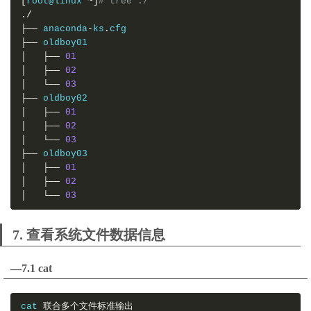
[
root@linux 
~]
# tree ./
./
├──
 anaconda
-
ks
.
├──
│
├──
01
│
├──
02
│
└──
03
├──
│
├──
01
│
├──
02
│
└──
03
├──
│
├──
01
│
├──
02
│
└──
03
7. 查看系统文件数据信息
—7.1 cat
cat 
联合多个文件标准输出