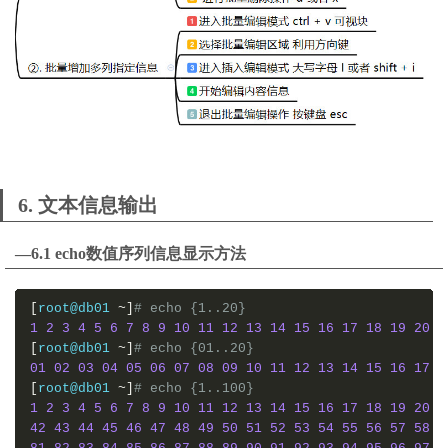
6. 文本信息输出
—6.1 echo数值序列信息显示方法
[
root@db01 
~]
# echo {1..20}
1
2
3
4
5
6
7
8
9
10
11
12
13
14
15
16
17
18
19
20
[
root@db01 
~]
# echo {01..20}
01
02
03
04
05
06
07
08
09
10
11
12
13
14
15
16
17
1
[
root@db01 
~]
# echo {1..100}
1
2
3
4
5
6
7
8
9
10
11
12
13
14
15
16
17
18
19
20
2
42
43
44
45
46
47
48
49
50
51
52
53
54
55
56
57
58
5