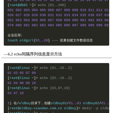
81
82
83
84
85
86
87
88
89
90
91
92
93
94
95
96
97
9
[
root@db01 
~]
# echo {01..100}
001
002
003
004
005
006
007
008
009
010
011
012
013
026
027
028
029
030
031
032
033
034
035
036
037
038
052
053
054
055
056
057
058
059
060
061
062
063
064
079
080
081
082
083
084
085
086
087
088
089
090
091
企业应用:
touch oldgirl
{
01.
.
20
}
---
批量创建文件数据信息
—6.2 echo间隔序列信息显示方法
[
root@linux 
~]
# echo {01..10..2}
01
03
05
07
09
[
root@linux 
~]
# echo {02..10..2}
02
04
06
08
10
[
root@linux 
~]
# echo {03,07,10}
03
07
10
1
)
在/
oldboy
目录下，创建
oldboy01
/
01.
.
03
 oldboy02
/
01.
.
0
[
root@oldboy
-
xiaodao
.
com
.
cn oldboy
]
# mkdir -p oldboy