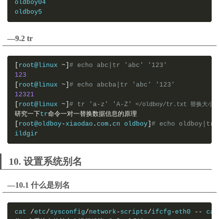
oldboy04

oldboy5
—9.2 tr
[
root@linux 
~]
# echo abc|tr 'abc' '123'
123
[
root@linux 
~]
# echo abcba|tr 'abc' '123'
12321
[
root@linux 
~]
# tr 'a-z' 'A-Z'
 </oldboy/tr.txt 替换大小
研究一下
tr
命令一对一替换数据信息的原理
[
root@oldboy
-
xiaodao
.
com
.
cn oldboy
]
# echo oldboy|tr 
ildgir
10. 设置系统别名
—10.1 什么是别名
cat 
/
etc
/
sysconfig
/
network
-
scripts
/
ifcfg
-
eth0 
--
 cat