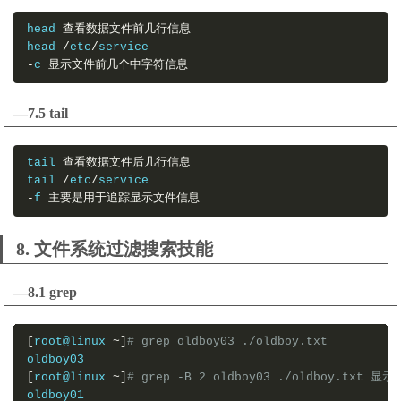
head 
查看数据文件前几行信息
head 
/
etc
/
service
-
c 
显示文件前几个中字符信息
—7.5 tail
tail 
查看数据文件后几行信息
tail 
/
etc
/
-
f 
主要是用于追踪显示文件信息
8. 文件系统过滤搜索技能
—8.1 grep
[
root@linux 
~]
# grep oldboy03 ./oldboy.txt 
oldboy03
[
root@linux 
~]
# grep -B 2 oldboy03 ./oldboy.txt 显
oldboy01