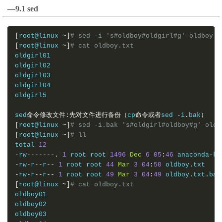
—9.1 sed
[
root@linux 
~]
# sed -i 's#oldboy#oldgirl#g' oldboy.t
[
root@linux 
~]
# cat oldboy.txt 
oldgirl01
oldgirl02
oldgirl03
oldgirl04
oldgirl5

sed
命令修改文件:先对文件进行备份（
cp
命令或者
sed 
-
i
.
bak
）
[
root@linux 
~]
# sed -i.bak 's#oldgirl#oldboy#g' oldb
[
root@linux 
~]
# ll
total 
12
-
rw
-------.
1
 root root 
1496
Dec
6
05
:
46
 anaconda
-
ks
-
rw
-
r
--
r
--
1
 root root 
44
Mar
3
04
:
50
 oldboy
.
-
rw
-
r
--
r
--
1
 root root 
49
Mar
3
04
:
49
 oldboy
.
txt
.
[
root@linux 
~]
# cat oldboy.txt 
oldboy01

oldboy02

oldboy03
