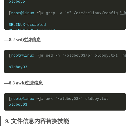
oldboy5

[
root@linux 
~]
# grep -v "#" /etc/selinux/config
SELINUX
=
disabled
SELINUXTYPE
=
—8.2 sed过滤信息
[
root@linux 
~]
# sed -n '/oldboy03/p' oldboy.txt 
oldboy03
—8.3 awk过滤信息
[
root@linux 
~]
# awk '/oldboy03/' oldboy.txt
oldboy03
9. 文件信息内容替换技能