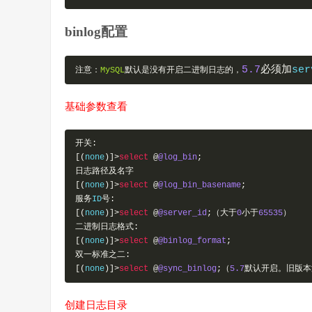
binlog配置
5.7
必须加
ser
注意：
MySQL
默认是没有开启二进制日志的，
基础参数查看
开关:
[(
none
)]>
select
@
@log_bin
;
日志路径及名字
[(
none
)]>
select
@
@log_bin_basename
;
服务
ID
号:
[(
none
)]>
select
@
@server_id
;（大于
0
小于
65535
）
二进制日志格式:
[(
none
)]>
select
@
@binlog_format
;
双一标准之二:
[(
none
)]>
select
@
@sync_binlog
;（
5.7
默认开启。旧版本
创建日志目录