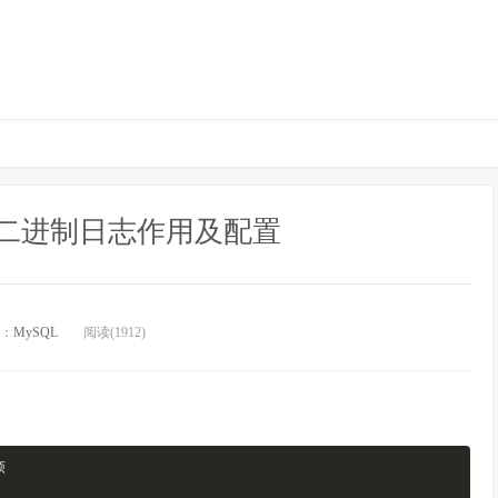
log二进制日志作用及配置
：
MySQL
阅读(1912)
烦