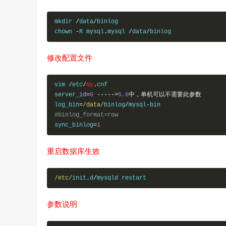
mkdir 
/
data
/
binlog

chown 
-
R mysql
.
mysql 
/
data
/
binlog
修改配置文件
vim 
/
etc
/
my
.
cnf

server_id
=
6
----->
5.6
中，单机可以不需要此参数
log_bin
=
/data/
binlog
/
mysql
-
#binlog_format=row
sync_binlog
=
1
重启数据库生效
/etc/
init
.
d
/
mysqld restart
参数说明