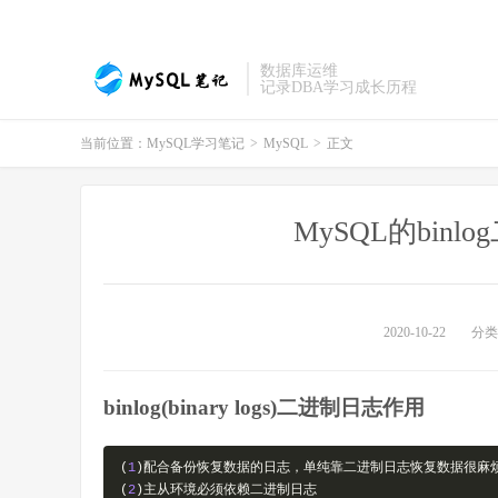
数据库运维
记录DBA学习成长历程
当前位置：
MySQL学习笔记
>
MySQL
>
正文
MySQL的bin
2020-10-22
分类
binlog(binary logs)二进制日志作用
(
1
)配合备份恢复数据的日志，单纯靠二进制日志恢复数据很麻
(
2
)主从环境必须依赖二进制日志