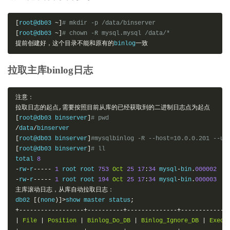
[
root@db03 
~]
# mkdir -p /data/binserver
[
root@db03 
~]
# chown -R mysql.mysql /data/*
提前创建好，这个目录不能和原有的
binlog
一致
拉取主库binlog日志
注意：
拉取日志的起点,需要按照目前从库的已经获取到的二进制日志点为起点
[
root@db03 binserver
]
# pwd
/
data
/
[
root@db03 binserver
]
#mysqlbinlog -R --host=10.0.0.201 --us
[
root@db03 binserver
]
# ll
total 
8
-
rw
-
r
-----
1
 root root 
753
Oct
25
17
:
34
 mysql
-
bin
.
000002
-
rw
-
r
-----
1
 root root 
194
Oct
25
17
:
34
 mysql
-
bin
.
000003
主库滚动日志，从库自动拉取日志：
db02 
[(
none
)]>
show master status
;
+------------------+----------+--------------+-------------
|
File
|
Position
|
Binlog_Do_DB
|
Binlog_Ignore_DB
|
Execu