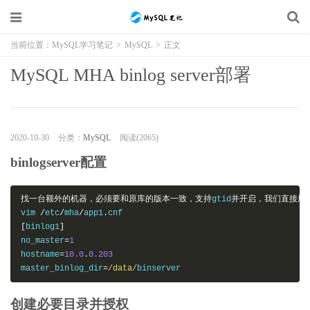
当前位置：
MySQL学习笔记
>
MySQL
>
正文
MySQL MHA binlog server部署
2020-10-30
分类：
MySQL
阅读(2065)
binlogserver配置
找一台额外的机器，必须要和原库的版本一致，支持
gtid
并开启，我们直接用
vim 
/
etc
/
mha
/
app1
.
[
binlog1
]
no_master
=
1
hostname
=
10.0
.
0.203
master_binlog_dir
=
/data/
binserver
创建必要目录并授权