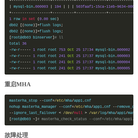
+------------------+----------+--------------+-------------
|
 mysql
-
bin
.
000003
|
194
|
|
|
503faaf1
-
15ca
-
11eb
-
9634
-
000c
+------------------+----------+--------------+-------------
1
 row 
in
set
(
0.00
 sec
)
db02 
[(
none
)]>
flush logs
;
db02 
[(
none
)]>
flush logs
;
[
root@db03 binserver
]
# ll
total 
36
-
rw
-
r
-----
1
 root root 
753
Oct
25
17
:
34
 mysql
-
bin
.
000002
-
rw
-
r
-----
1
 root root 
241
Oct
25
17
:
37
 mysql
-
bin
.
000003
-
rw
-
r
-----
1
 root root 
241
Oct
25
17
:
37
 mysql
-
bin
.
000004
-
rw
-
r
-----
1
 root root 
241
Oct
25
17
:
37
 mysql
-
bin
.
000005
重启MHA
masterha_stop 
--
conf
=
/etc/
mha
/
app1
.
cnf

nohup masterha_manager 
--
conf
=
/etc/
mha
/
app1
.
cnf 
--
--
ignore_last_failover 
<
/dev/
null
>
/var/
log
/
mha
/
app1
/
mana
[
root@db03 
~]
# masterha_check_status --conf=/etc/mha/app1.c
故障处理