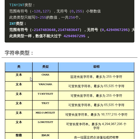
TINYINT
类型：
范围有符号（-
128
,
127
），无符号（
0
,
255
）小整数值
此类类型只能写
0
-
255
的数值，一共
256
个。
INT
类型：
范围有符号（-
2147483648
,
2147483647
），无符号（
0
,
4294967295
）大整
此类类型一样，数值不能大过于
4294967295
。
字符串类型：