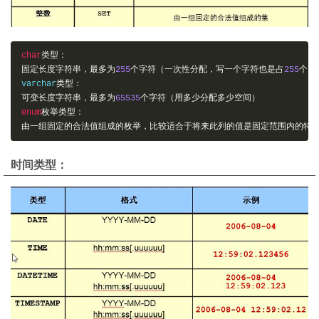
char
类型：
固定长度字符串，最多为
255
个字符（一次性分配，写一个字符也是占
255
个空
varchar
类型：
可变长度字符串，最多为
65535
个字符（用多少分配多少空间）
enum
枚举类型：
由一组固定的合法值组成的枚举，比较适合于将来此列的值是固定范围内的特
时间类型：