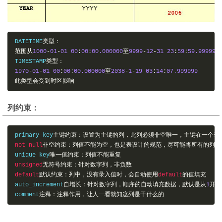
DATETIME
类型：
范围从
1000
-
01
-
01
00
:
00
:
00.000000
至
9999
-
12
-
31
23
:
59
:
59.999999
TIMESTAMP
类型：
1970
-
01
-
01
00
:
00
:
00.000000
至
2038
-
1
-
19
03
:
14
:
07.999999
此类型会受到时区影响
列约束：
primary key
主键约束
：设置为主键的列，此列必须非空唯一，主键在一个表
not
null
非空约束：
列值不能为空，也是表设计的规范，尽可能将所有的列设
unique key
唯一值约束：
列值不能重复
unsigned
无符号约束：
针对数字列，非负数
default
默认约束：
列中，没有录入值时，会自动使用
default
的值填充
auto_increment
自增长：
针对数字列，顺序的自动填充数据，默认是从
1
开始
comment
注释
：注释作用，让人一看就知这列是干什么的