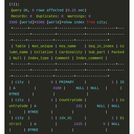
(
5
));
Query
 OK
,
0
 rows affected 
(
0.25
 sec
)
Records
:
0
Duplicates
:
0
Warnings
:
0
3306
[
world
]>
3306
[
world
]>
show index 
from
 city
;
+-------+------------+-------------+--------------+---
----------+-----------+-------------+----------+-------
-+------+------------+---------+---------------+
|
Table
|
Non_unique
|
Key_name
|
Seq_in_index
|
Co
lumn_name
|
Collation
|
Cardinality
|
Sub_part
|
Packed
|
Null
|
Index_type
|
Comment
|
Index_comment
|
+-------+------------+-------------+--------------+---
----------+-----------+-------------+----------+-------
-+------+------------+---------+---------------+
|
 city  
|
0
|
 PRIMARY     
|
1
|
 ID   
|
 A         
|
4188
|
     NULL 
|
 NULL   
|
|
BTREE      
|
|
|
|
 city  
|
1
|
CountryCode
|
1
|
Co
untryCode
|
 A         
|
232
|
     NULL 
|
 NULL   
|
|
 BTREE      
|
|
|
|
 city  
|
1
|
 idx_di      
|
1
|
Di
strict
|
 A         
|
1225
|
5
|
 NULL   
|
|
 BTREE      
|
|
|