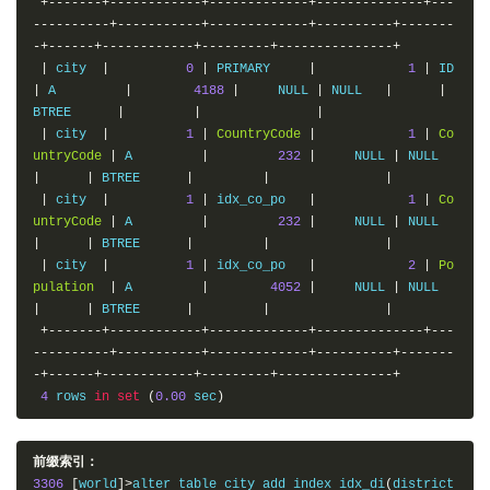
+-------+------------+-------------+--------------+---
----------+-----------+-------------+----------+-------
-+------+------------+---------+---------------+
|
 city  
|
0
|
 PRIMARY     
|
1
|
 ID   
|
 A         
|
4188
|
     NULL 
|
 NULL   
|
|
BTREE      
|
|
|
|
 city  
|
1
|
CountryCode
|
1
|
Co
untryCode
|
 A         
|
232
|
     NULL 
|
 NULL   
|
|
 BTREE      
|
|
|
|
 city  
|
1
|
 idx_co_po   
|
1
|
Co
untryCode
|
 A         
|
232
|
     NULL 
|
 NULL   
|
|
 BTREE      
|
|
|
|
 city  
|
1
|
 idx_co_po   
|
2
|
Po
pulation
|
 A         
|
4052
|
     NULL 
|
 NULL   
|
|
 BTREE      
|
|
|
+-------+------------+-------------+--------------+---
----------+-----------+-------------+----------+-------
-+------+------------+---------+---------------+
4
 rows 
in
set
(
0.00
 sec
)
前缀索引：
3306
[
world
]>
alter table city add index idx_di
(
district