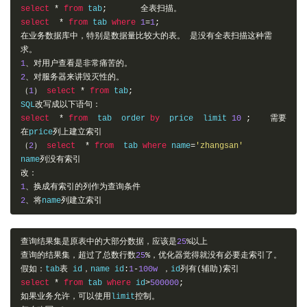
select
*
from
 tab
;
全表扫描。
select
*
from
 tab 
where
1
=
1
;
在业务数据库中，特别是数据量比较大的表。
是没有全表扫描这种需
求。
1
、对用户查看是非常痛苦的。
2
、对服务器来讲毁灭性的。
（
1
）
select
*
from
 tab
;
SQL
改写成以下语句：
select
*
from
  tab  order 
by
  price  limit 
10
;
需要
在
price
列上建立索引
（
2
）
select
*
from
  tab 
where
 name
=
'zhangsan'
name
列没有索引
改：
1
、换成有索引的列作为查询条件
2
、将
name
列建立索引
查询结果集是原表中的大部分数据，应该是
25
%以上
查询的结果集，超过了总数行数
25
%，优化器觉得就没有必要走索引了。
假如：
tab
表
 id
，
name id
:
1
-
100w
，
id
列有(辅助)索引
select
*
from
 tab 
where
 id
>
500000
;
如果业务允许，可以使用
limit
控制。