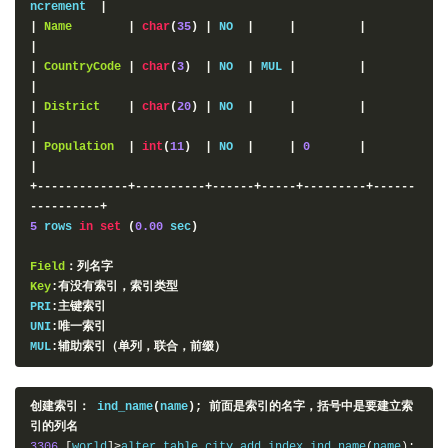
ncrement  
|
|
Name
|
char
(
35
)
|
 NO  
|
|
|
|
|
CountryCode
|
char
(
3
)
|
 NO  
|
 MUL 
|
|
|
|
District
|
char
(
20
)
|
 NO  
|
|
|
|
|
Population
|
int
(
11
)
|
 NO  
|
|
0
|
|
+-------------+----------+------+-----+---------+------
----------+
5
 rows 
in
set
(
0.00
 sec
)
Field
：列名字
Key
:有没有索引，索引类型
PRI
:主键索引
UNI
:唯一索引
MUL
:辅助索引（单列，联合，前缀）
创建索引：
ind_name
(
name
);
前面是索引的名字，括号中是要建立索
引的列名
3306
[
world
]>
alter table city add index ind_name
(
name
);