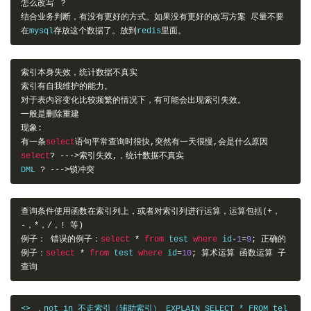
怎么改写
？
结合业务判断，有没有更好的方式。如果没有更好的改写方案
尽量不要
在
mysql
存放这个数据了。放到
redis
里面。
索引本身失效，统计数据不真实
索引有自我维护的能力。
对于表内容变化比较频繁的情况下，有可能会出现索引失效。
一般是删除重建
现象:
有一条
select
语句平常查询时很快,突然有一天很慢,会是什么原因
select
?
--->索引失效,，统计数据不真实
DML 
?
--->锁冲突
查询条件使用函数在索引列上，或者对索引列进行运算，运算包括(+，
-，*，/，!
等)
例子：
错误的例子：
select
*
from
 test 
where
 id
-
1
=
9
;
正确的
例子：
select
*
from
 test 
where
 id
=
10
;
算术运算
函数运算
子
查询
<> ，not in 不走索引（辅助索引） EXPLAIN SELECT * FROM tel