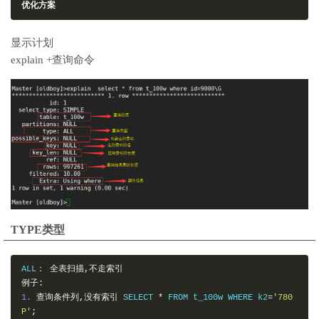
优化方案
显示计划
explain +查询命令
TYPE类型
ALL
：
全表扫描,不走索引
例子:
1.
查询条件列,没有索引
 SELECT 
*
 FROM t_100w WHERE k2
=
'780
P'
;