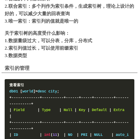
2.联合索引：多个列作为索引条件，生成索引树，理论上设计的
好的，可以减少大量的回表查询
3.唯一索引：索引列的值就是唯一的
关于索引树的高度受什么影响：
1.数据量级过大，可以分表，分库，分布式
2.索引列值过长，可以使用前缀索引
3.数据类型
索引的管理
查看索引
db01 
[
world
]>
desc city
;
+-------------+----------+------+-----+---------+------
----------+
|
Field
|
Type
|
Null
|
Key
|
Default
|
Extra
|
+-------------+----------+------+-----+---------+------
----------+
|
 ID          
|
int
(
11
)
|
 NO  
|
 PRI 
|
 NULL    
|
 auto_i