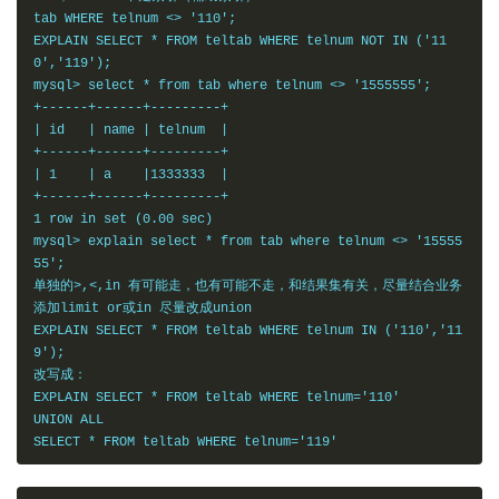
tab WHERE telnum <> '110';
EXPLAIN SELECT * FROM teltab WHERE telnum NOT IN ('11
0','119');
mysql> select * from tab where telnum <> '1555555';
+------+------+---------+
| id   | name | telnum  |
+------+------+---------+
| 1    | a    |1333333  |
+------+------+---------+
1 row in set (0.00 sec)
mysql> explain select * from tab where telnum <> '15555
55';
单独的>,<,in 有可能走，也有可能不走，和结果集有关，尽量结合业务
添加limit or或in 尽量改成union
EXPLAIN SELECT * FROM teltab WHERE telnum IN ('110','11
9');
改写成：
EXPLAIN SELECT * FROM teltab WHERE telnum='110'
UNION ALL
SELECT * FROM teltab WHERE telnum='119'