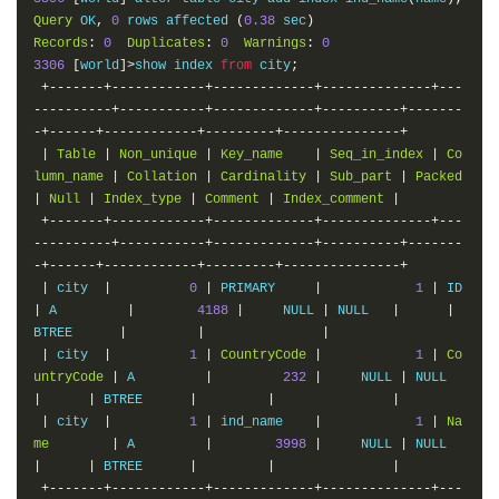
Query
 OK
,
0
 rows affected 
(
0.38
 sec
)
Records
:
0
Duplicates
:
0
Warnings
:
0
3306
[
world
]>
show index 
from
 city
;
+-------+------------+-------------+--------------+---
----------+-----------+-------------+----------+-------
-+------+------------+---------+---------------+
|
Table
|
Non_unique
|
Key_name
|
Seq_in_index
|
Co
lumn_name
|
Collation
|
Cardinality
|
Sub_part
|
Packed
|
Null
|
Index_type
|
Comment
|
Index_comment
|
+-------+------------+-------------+--------------+---
----------+-----------+-------------+----------+-------
-+------+------------+---------+---------------+
|
 city  
|
0
|
 PRIMARY     
|
1
|
 ID   
|
 A         
|
4188
|
     NULL 
|
 NULL   
|
|
BTREE      
|
|
|
|
 city  
|
1
|
CountryCode
|
1
|
Co
untryCode
|
 A         
|
232
|
     NULL 
|
 NULL   
|
|
 BTREE      
|
|
|
|
 city  
|
1
|
 ind_name    
|
1
|
Na
me
|
 A         
|
3998
|
     NULL 
|
 NULL   
|
|
 BTREE      
|
|
|
+-------+------------+-------------+--------------+---