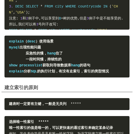
H%'
;
3.
 DESC SELECT 
*
 FROM city WHERE countrycode IN 
(
'CH
N'
,
'USA'
);
注意:
1
和
2
例子中,可以享受到
B
+树的优势,但是
3
例子中是不能享受的.
所以,我们可以将
3
号列子改写:
DESC SELECT 
*
 FROM city WHERE countrycode
=
'CHN'
UNION ALL
explain
（
desc
）使用场景
SELECT 
*
 FROM city WHERE countrycode
=
'USA'
;
ref
:
mysql
出现性能问题
非唯一性索引,等值查询
应急性的慢，
hang
住了
DESC SELECT 
*
 FROM city WHERE countrycode
=
'CHN'
;
 eq_re
一段时间慢，持续性的
f
:
show processlist
获取到导致数据库
hang
的语句
在多表连接时,连接条件使用了唯一索引(
uk pK
)
explain
分析
SQL
的执行计划，有没有走索引，索引的类型情况
DESC SELECT b
.
name
,
a
.
name FROM city AS a JOIN country A
S b
ON a
.
countrycode
=
b
.
code
建立索引的原则
WHERE a
.
population 
<
100
;
DESC country
system
,
const
:
建表时一定要有主键，一般是无关列
*****
唯一索引的等值查询
 DESC SELECT 
*
 FROM city WHERE id
=
10
;
选择唯一性索引
*****
唯一性索引的值是唯一的，可以更快速的通过索引来确定某条记录