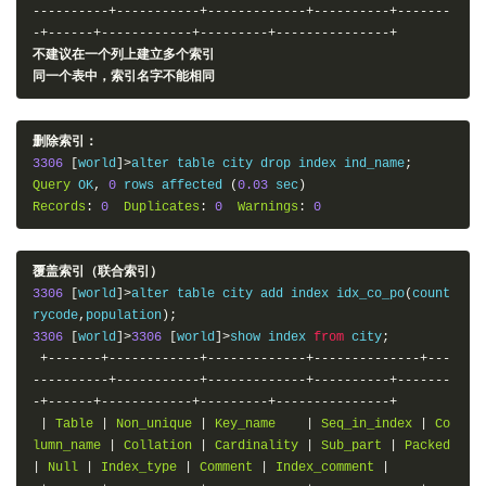
----------+-----------+-------------+----------+-------
-+------+------------+---------+---------------+
不建议在一个列上建立多个索引
同一个表中，索引名字不能相同
删除索引：
3306
[
world
]>
alter table city drop index ind_name
;
Query
 OK
,
0
 rows affected 
(
0.03
 sec
)
Records
:
0
Duplicates
:
0
Warnings
:
0
覆盖索引（联合索引）
3306
[
world
]>
alter table city add index idx_co_po
(
count
rycode
,
population
);
3306
[
world
]>
3306
[
world
]>
show index 
from
 city
;
+-------+------------+-------------+--------------+---
----------+-----------+-------------+----------+-------
-+------+------------+---------+---------------+
|
Table
|
Non_unique
|
Key_name
|
Seq_in_index
|
Co
lumn_name
|
Collation
|
Cardinality
|
Sub_part
|
Packed
|
Null
|
Index_type
|
Comment
|
Index_comment
|