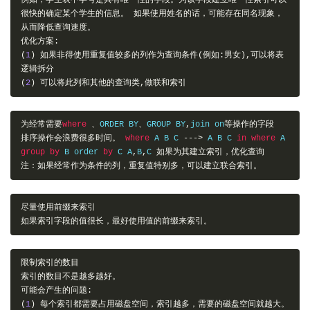
例如，学生表中学号是具有唯一性的字段。为该字段建立唯一性索引可以
很快的确定某个学生的信息。
如果使用姓名的话，可能存在同名现象，
从而降低查询速度。
优化方案:
(
1
)
如果非得使用重复值较多的列作为查询条件(例如:男女),可以将表
逻辑拆分
(
2
)
可以将此列和其他的查询类,做联和索引
为经常需要
where
、
ORDER BY
、
GROUP BY
,
join on
等操作的字段
排序操作会浪费很多时间。
where
 A B C 
--->
 A B C 
in
where
 A 
group
by
 B order 
by
 C A
,
B
,
C 
如果为其建立索引，优化查询
注：如果经常作为条件的列，重复值特别多，可以建立联合索引。
尽量使用前缀来索引
如果索引字段的值很长，最好使用值的前缀来索引。
限制索引的数目
索引的数目不是越多越好。
可能会产生的问题:
(
1
)
每个索引都需要占用磁盘空间，索引越多，需要的磁盘空间就越大。