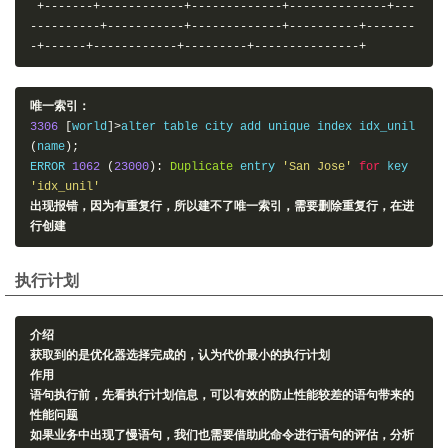
+-------+------------+-------------+--------------+---
----------+-----------+-------------+----------+-------
-+------+------------+---------+---------------+
唯一索引：
3306
[
world
]>
alter table city add unique index idx_unil
(
name
);
ERROR 
1062
(
23000
):
Duplicate
 entry 
'San Jose'
for
 key 
'idx_unil'
出现报错，因为有重复行，所以建不了唯一索引，需要删除重复行，在进
行创建
执行计划
介绍
获取到的是优化器选择完成的，认为代价最小的执行计划
作用
语句执行前，先看执行计划信息，可以有效的防止性能较差的语句带来的
性能问题
如果业务中出现了慢语句，我们也需要借助此命令进行语句的评估，分析